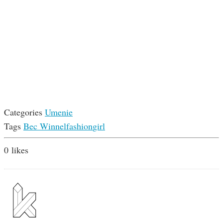
Categories
Umenie
Tags
Bec Winnel
fashion
girl
0
likes