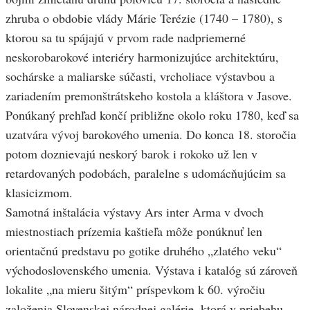
zhruba o obdobie vlády Márie Terézie (1740 – 1780), s
ktorou sa tu spájajú v prvom rade nadpriemerné
neskorobarokové interiéry harmonizujúce architektúru,
sochárske a maliarske súčasti, vrcholiace výstavbou a
zariadením premonštrátskeho kostola a kláštora v Jasove.
Ponúkaný prehľad končí približne okolo roku 1780, keď sa
uzatvára vývoj barokového umenia. Do konca 18. storočia
potom doznievajú neskorý barok i rokoko už len v
retardovaných podobách, paralelne s udomácňujúcim sa
klasicizmom.
Samotná inštalácia výstavy Ars inter Arma v dvoch
miestnostiach prízemia kaštieľa môže ponúknuť len
orientačnú predstavu po gotike druhého „zlatého veku“
východoslovenského umenia. Výstava i katalóg sú zároveň
lokalite „na mieru šitým“ príspevkom k 60. výročiu
založenia Slovenskej národnej galérie, ktorá v priebehu