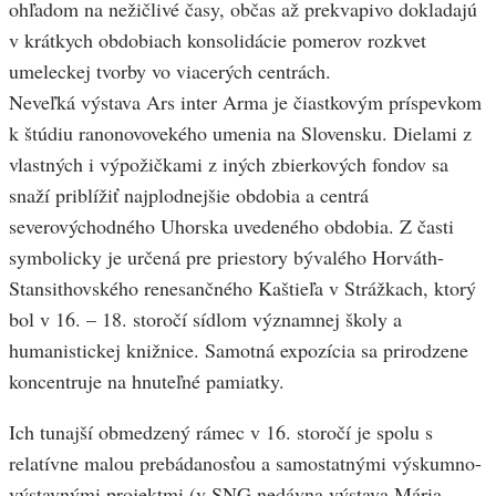
ohľadom na nežičlivé časy, občas až prekvapivo dokladajú
v krátkych obdobiach konsolidácie pomerov rozkvet
umeleckej tvorby vo viacerých centrách.
Neveľká výstava Ars inter Arma je čiastkovým príspevkom
k štúdiu ranonovovekého umenia na Slovensku. Dielami z
vlastných i výpožičkami z iných zbierkových fondov sa
snaží priblížiť najplodnejšie obdobia a centrá
severovýchodného Uhorska uvedeného obdobia. Z časti
symbolicky je určená pre priestory bývalého Horváth-
Stansithovského renesančného Kaštieľa v Strážkach, ktorý
bol v 16. – 18. storočí sídlom významnej školy a
humanistickej knižnice. Samotná expozícia sa prirodzene
koncentruje na hnuteľné pamiatky.
Ich tunajší obmedzený rámec v 16. storočí je spolu s
relatívne malou prebádanosťou a samostatnými výskumno-
výstavnými projektmi (v SNG nedávna výstava Mária