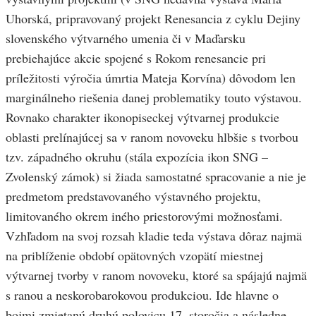
Uhorská, pripravovaný projekt Renesancia z cyklu Dejiny
slovenského výtvarného umenia či v Maďarsku
prebiehajúce akcie spojené s Rokom renesancie pri
príležitosti výročia úmrtia Mateja Korvína) dôvodom len
marginálneho riešenia danej problematiky touto výstavou.
Rovnako charakter ikonopiseckej výtvarnej produkcie
oblasti prelínajúcej sa v ranom novoveku hlbšie s tvorbou
tzv. západného okruhu (stála expozícia ikon SNG –
Zvolenský zámok) si žiada samostatné spracovanie a nie je
predmetom predstavovaného výstavného projektu,
limitovaného okrem iného priestorovými možnosťami.
Vzhľadom na svoj rozsah kladie teda výstava dôraz najmä
na priblíženie období opätovných vzopätí miestnej
výtvarnej tvorby v ranom novoveku, ktoré sa spájajú najmä
s ranou a neskorobarokovou produkciou. Ide hlavne o
bojmi zmietanú druhú polovicu 17. storočia a následne