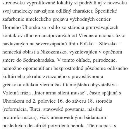
stredoveku vyprofilované lokality si podržali aj v novoveku
svoj umelecky navzájom odlišný charakter. Špecifické
zafarbenie umeleckého prejavu východných centier
Horného Uhorska sa rodilo zo stáročia pretrvávajúcich
kontaktov dlho emancipovaných od Viedne a naopak úzko
naviazaných na severozápadnú líniu Poľsko – Sliezsko –
nemecká oblasť a Nizozemsko, vyznievajúcu v opačnom
smere do Sedmohradska. V tomto ohľade, prirodzene,
nemožno opomenúť ani bezprostredné pôsobenie odlišného
kultúrneho okruhu zviazaného s pravoslávnou a
gréckokatolíckou vierou časti tamojšieho obyvateľstva.
Vzletná fráza „Inter arma silent musae“, často spájaná s
Uhorskom od 2. polovice 16. do záveru 18. storočia
(reformácia, Turci, stavovské povstania, násilná
protireformácia), však umenovednými bádaniami
posledných desaťročí potvrdená nebola. Tie naopak, s