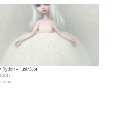
 Ryden – ilustrátor
2/2011
menie"