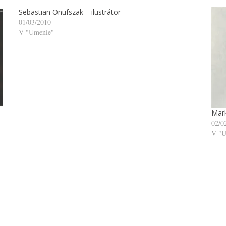
Sebastian Onufszak – ilustrátor
01/03/2010
V "Umenie"
Mark
02/0
V "U