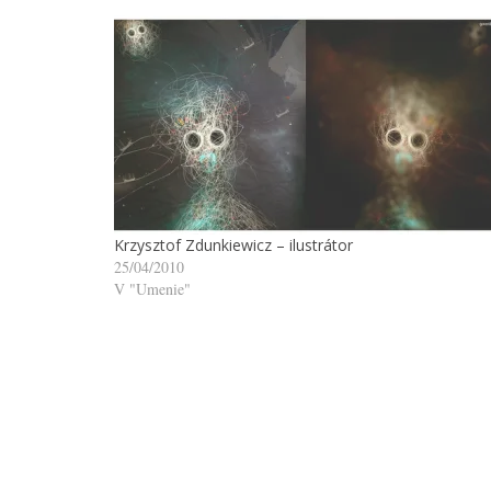
Krzysztof Zdunkiewicz – ilustrátor
25/04/2010
V "Umenie"