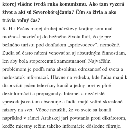
ktorej vládne tvrdá ruka komunizmu. Ako tam vyzerá
život a akí sú Severokórejčania? Čím sa živia a ako
trávia voľný čas?
R. H.: Počas mojej druhej návštevy krajiny som mal
možnosť nazrieť aj do bežného života ľudí, čo je pre
bežného turistu pod dohľadom „sprievodcov“, nemožné.
Ľudia sú často nútení venovať sa aj absurdným činnostiam,
len aby bola stopercentná zamestnanosť. Najväčším
problémom je podľa mňa absolútna odrezanosť od sveta a
nedostatok informácií. Hlavne na vidieku, kde ľudia majú k
dispozícii jeden televízny kanál a jedny noviny plné
dezinformácií a propagandy. Internet a nezávislé
spravodajstvo tam absentuje a ľudia majú veľmi skreslené
názory na svet. Vôbec netušili, že vo svete sa konali
napríklad v rámci Arabskej jari povstania proti diktátorom,
keďže miestny režim takého informácie dôsledne filtruje.