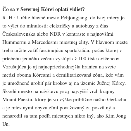
Čo sa v Severnej Kórei oplatí vidieť?
R. H.: Určite hlavné mesto Pchjongjang, do istej miery je
to výlet do minulosti: električky a autobusy z čias
Československa alebo NDR v kontraste s najnovšími
Hummermi a Mercedesmi miestnej elity. V hlavnom meste
treba určite zažiť fascinujúcu spartakiádu, počas ktorej v
priebehu jedného večera vystúpi až 100-tisíc cvičencov.
Vzrušujúca je aj najnepriechodnejšia hranica na svete
medzi oboma Kóreami a demilitarizovaná zóna, kde vám
je umožnené urobiť pár krokov aj na územie Južnej Kórey.
Skvelé miesto na návštevu je aj najvyšší vrch krajiny
Mount Paektu, ktorý je vo výške približne nášho Gerlachu
a je miestnymi obyvateľmi považovaný za posvätný a
nenarodil sa tam podľa miestnych nikto iný, ako Kim Jong
Un.