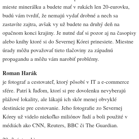
mieste minerálku a budete mať v rukách len 20-eurovku,
budú vám tvrdiť, že nemajú vydať drobné a nech sa
zastavíte zajtra, avšak vy už budete na druhý deň na
opačnom konci krajiny. Je nutné dať si pozor aj na časopisy
alebo knihy ktoré si do Severnej Kórei prinesiete. Miestne
úrady môžu považovať tieto tlačoviny za západnú
propagandu a môžu vám narobiť problémy.
Roman Harák
je fotograf a cestovateľ, ktorý pôsobí v IT a e-commerce
sfére. Patrí k ľuďom, ktorí si pre dovolenku nevyberajú
plážové lokality, ale lákajú ich skôr menej obvyklé
destinácie pre cestovanie. Jeho fotografie zo Severnej
Kórey už videlo niekoľko miliónov ľudí a boli použité v
médiách ako CNN, Reuters, BBC či The Guardian.