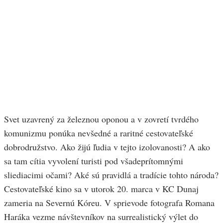
Svet uzavrený za železnou oponou a v zovretí tvrdého
komunizmu ponúka nevšedné a raritné cestovateľské
dobrodružstvo. Ako žijú ľudia v tejto izolovanosti? A ako
sa tam cítia vyvolení turisti pod všadeprítomnými
sliediacimi očami? Aké sú pravidlá a tradície tohto národa?
Cestovateľské kino sa v utorok 20. marca v KC Dunaj
zameria na Severnú Kóreu. V sprievode fotografa Romana
Haráka vezme návštevníkov na surrealistický výlet do