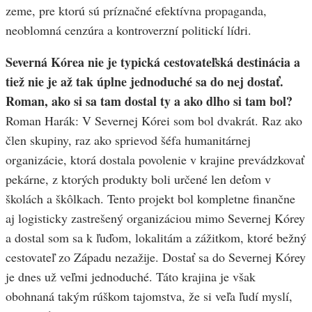
zeme, pre ktorú sú príznačné efektívna propaganda,
neoblomná cenzúra a kontroverzní politickí lídri.
Severná Kórea nie je typická cestovateľská destinácia a
tiež nie je až tak úplne jednoduché sa do nej dostať.
Roman, ako si sa tam dostal ty a ako dlho si tam bol?
Roman Harák: V Severnej Kórei som bol dvakrát. Raz ako
člen skupiny, raz ako sprievod šéfa humanitárnej
organizácie, ktorá dostala povolenie v krajine prevádzkovať
pekárne, z ktorých produkty boli určené len deťom v
školách a škôlkach. Tento projekt bol kompletne finančne
aj logisticky zastrešený organizáciou mimo Severnej Kórey
a dostal som sa k ľuďom, lokalitám a zážitkom, ktoré bežný
cestovateľ zo Západu nezažije. Dostať sa do Severnej Kórey
je dnes už veľmi jednoduché. Táto krajina je však
obohnaná takým rúškom tajomstva, že si veľa ľudí myslí,