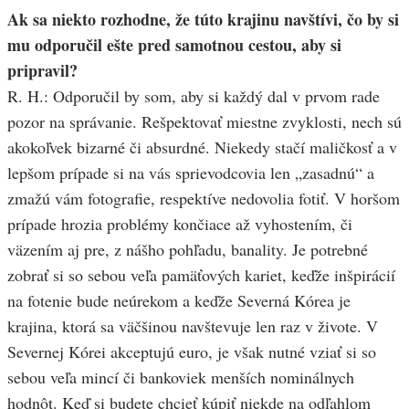
Ak sa niekto rozhodne, že túto krajinu navštívi, čo by si
mu odporučil ešte pred samotnou cestou, aby si
pripravil?
R. H.: Odporučil by som, aby si každý dal v prvom rade
pozor na správanie. Rešpektovať miestne zvyklosti, nech sú
akokoľvek bizarné či absurdné. Niekedy stačí maličkosť a v
lepšom prípade si na vás sprievodcovia len „zasadnú“ a
zmažú vám fotografie, respektíve nedovolia fotiť. V horšom
prípade hrozia problémy končiace až vyhostením, či
väzením aj pre, z nášho pohľadu, banality. Je potrebné
zobrať si so sebou veľa pamäťových kariet, keďže inšpirácií
na fotenie bude neúrekom a keďže Severná Kórea je
krajina, ktorá sa väčšinou navštevuje len raz v živote. V
Severnej Kórei akceptujú euro, je však nutné vziať si so
sebou veľa mincí či bankoviek menších nominálnych
hodnôt. Keď si budete chcieť kúpiť niekde na odľahlom