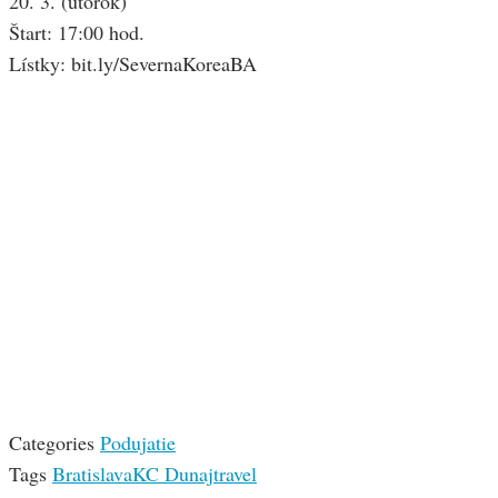
20. 3. (utorok)
Štart: 17:00 hod.
Lístky: bit.ly/SevernaKoreaBA
Categories
Podujatie
Tags
Bratislava
KC Dunaj
travel