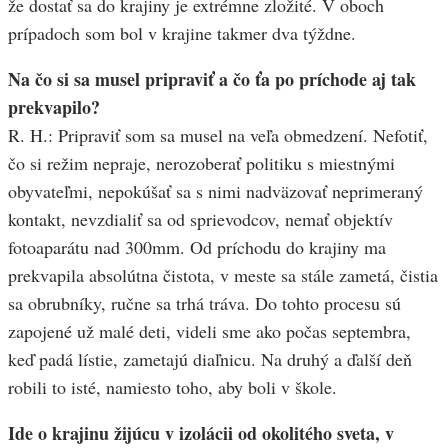
že dostať sa do krajiny je extrémne zložité. V oboch
prípadoch som bol v krajine takmer dva týždne.
Na čo si sa musel pripraviť a čo ťa po príchode aj tak
prekvapilo?
R. H.: Pripraviť som sa musel na veľa obmedzení. Nefotiť,
čo si režim nepraje, nerozoberať politiku s miestnými
obyvateľmi, nepokúšať sa s nimi nadväzovať neprimeraný
kontakt, nevzdialiť sa od sprievodcov, nemať objektív
fotoaparátu nad 300mm. Od príchodu do krajiny ma
prekvapila absolútna čistota, v meste sa stále zametá, čistia
sa obrubníky, ručne sa trhá tráva. Do tohto procesu sú
zapojené už malé deti, videli sme ako počas septembra,
keď padá lístie, zametajú diaľnicu. Na druhý a ďalší deň
robili to isté, namiesto toho, aby boli v škole.
Ide o krajinu žijúcu v izolácii od okolitého sveta, v