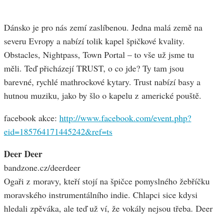
Dánsko je pro nás zemí zaslíbenou. Jedna malá země na
severu Evropy a nabízí tolik kapel špičkové kvality.
Obstacles, Nightpass, Town Portal – to vše už jsme tu
měli. Teď přicházejí TRUST, o co jde? Ty tam jsou
barevné, rychlé mathrockové kytary. Trust nabízí basy a
hutnou muziku, jako by šlo o kapelu z americké pouště.
facebook akce:
http://www.facebook.com/event.php?
eid=185764171445242&ref=ts
Deer Deer
bandzone.cz/deerdeer
Ogaři z moravy, kteří stojí na špičce pomyslného žebříčku
moravského instrumentálního indie. Chlapci sice kdysi
hledali zpěváka, ale teď už ví, že vokály nejsou třeba. Deer