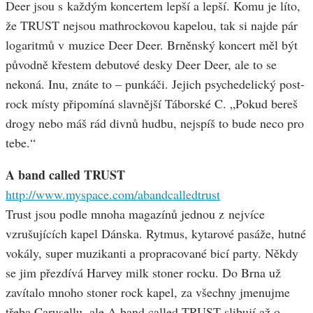
Deer jsou s každým koncertem lepší a lepší. Komu je líto,
že TRUST nejsou mathrockovou kapelou, tak si najde pár
logaritmů v muzice Deer Deer. Brněnský koncert měl být
původně křestem debutové desky Deer Deer, ale to se
nekoná. Inu, znáte to – punkáči. Jejich psychedelický post-
rock místy připomíná slavnější Táborské C. „Pokud bereš
drogy nebo máš rád divnů hudbu, nejspíš to bude neco pro
tebe.“
A band called TRUST
http://www.myspace.com/abandcalledtrust
Trust jsou podle mnoha magazínů jednou z nejvíce
vzrušujících kapel Dánska. Rytmus, kytarové pasáže, hutné
vokály, super muzikanti a propracované bicí party. Někdy
se jim přezdívá Harvey milk stoner rocku. Do Brna už
zavítalo mnoho stoner rock kapel, za všechny jmenujme
třeba Carusellu, ale A band called TRUST slibují až o